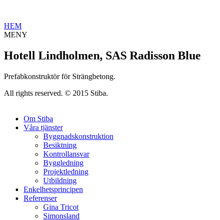
HEM
MENY
Hotell Lindholmen, SAS Radisson Blue
Prefabkonstruktör för Strängbetong.
All rights reserved. © 2015 Stiba.
Om Stiba
Våra tjänster
Byggnadskonstruktion
Besiktning
Kontrollansvar
Byggledning
Projektledning
Utbildning
Enkelhetsprincipen
Referenser
Gina Tricot
Simonsland