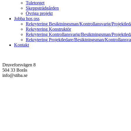
Tuletorget
Skeppsträdgården
Övriga projekt
Jobba hos oss
Rekrytering Besiktningsman/Kontrollansvarig/Projektled
Rekrytering Konstruktör
Rekrytering Kontrollansvarig/Besiktningsman/Projektled
Rekrytering Projektledare/Besiktningsman/Kontrollansva
Kontakt
Druveforsvägen 8
504 33 Borås
info@stiba.se