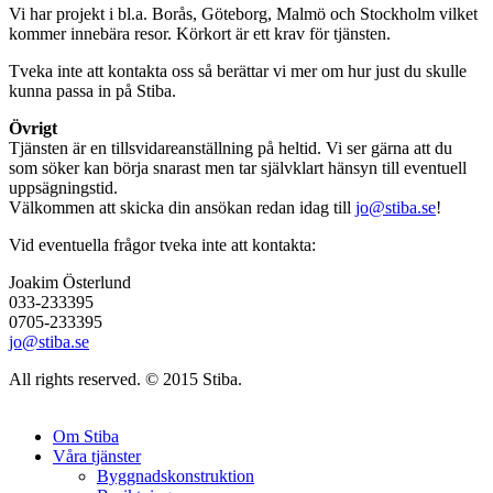
Vi har projekt i bl.a. Borås, Göteborg, Malmö och Stockholm vilket
kommer innebära resor. Körkort är ett krav för tjänsten.
Tveka inte att kontakta oss så berättar vi mer om hur just du skulle
kunna passa in på Stiba.
Övrigt
Tjänsten är en tillsvidareanställning på heltid. Vi ser gärna att du
som söker kan börja snarast men tar självklart hänsyn till eventuell
uppsägningstid.
Välkommen att skicka din ansökan redan idag till
jo@stiba.se
!
Vid eventuella frågor tveka inte att kontakta:
Joakim Österlund
033-233395
0705-233395
jo@stiba.se
All rights reserved. © 2015 Stiba.
Om Stiba
Våra tjänster
Byggnadskonstruktion