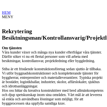
HEM
MENY
Rekrytering
Besiktningsman/Kontrollansvarig/Projekt
Om tjänsten
Våra kunder växer och många nya kunder efterfrågar våra tjänster.
Därför söker vi nu ett flertal personer som vill arbeta med
besiktningar, kontrollansvar, projektledning eller byggledning.
Stiba är ett fristående konstruktionsföretag sedan sjuttio år tillbaka.
Vi utför byggnadskonstruktioner och kompletterande tjänster för
byggherrar, entreprenörer och materialleverantörer. Typiska projekt
är bostäder, logistikhallar, industrier, skolor, affärslokaler, sjukhus
och idrottsanläggningar.
Hos oss hittar du kreativa konstruktörer med bred allmänkompetens
och djup spetskunskap inom sina områden. Vårt mål är att leverera
så enkla och användbara lösningar som möjligt, för att
byggprocessen ska uppfylla samtliga krav.