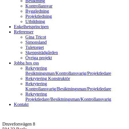
Besiktning
Kontrollansvar
Byggledning
Projektledning
Utbildning
Enkelhetsprincipen
Referenser
Gina Tricot
Simonsland
Tuletorget
Skeppsträdgården
Övriga projekt
Jobba hos oss
Rekrytering
Besiktningsman/Kontrollansvarig/Projektledare
Rekrytering Konstruktör
Rekrytering
Kontrollansvarig/Besiktningsman/Projektledare
Rekrytering
Projektledare/Besiktningsman/Kontrollansvarig
Kontakt
Druveforsvägen 8