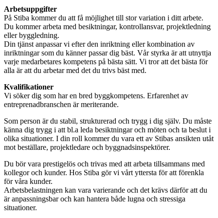
Arbetsuppgifter
På Stiba kommer du att få möjlighet till stor variation i ditt arbete.
Du kommer arbeta med besiktningar, kontrollansvar, projektledning
eller byggledning.
Din tjänst anpassar vi efter den inriktning eller kombination av
inriktningar som du känner passar dig bäst. Vår styrka är att utnyttja
varje medarbetares kompetens på bästa sätt. Vi tror att det bästa för
alla är att du arbetar med det du trivs bäst med.
Kvalifikationer
Vi söker dig som har en bred byggkompetens. Erfarenhet av
entreprenadbranschen är meriterande.
Som person är du stabil, strukturerad och trygg i dig själv. Du måste
känna dig trygg i att bl.a leda besiktningar och möten och ta beslut i
olika situationer. I din roll kommer du vara ett av Stibas ansikten utåt
mot beställare, projektledare och byggnadsinspektörer.
Du bör vara prestigelös och trivas med att arbeta tillsammans med
kollegor och kunder. Hos Stiba gör vi vårt yttersta för att förenkla
för våra kunder.
Arbetsbelastningen kan vara varierande och det krävs därför att du
är anpassningsbar och kan hantera både lugna och stressiga
situationer.