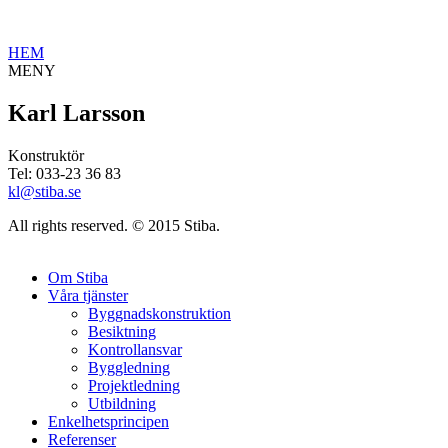
HEM
MENY
Karl Larsson
Konstruktör
Tel: 033-23 36 83
kl@stiba.se
All rights reserved. © 2015 Stiba.
Om Stiba
Våra tjänster
Byggnadskonstruktion
Besiktning
Kontrollansvar
Byggledning
Projektledning
Utbildning
Enkelhetsprincipen
Referenser